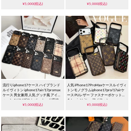
¥5,000(税込)
¥5,000(税込)
ケース バーバリー Galaxy S25/S25Plus
スマホケース 女性用 ブランド プレゼ
ント
流行りiphone17ケース ハイブランド
人気 iPhone17ProMaxケースルイヴィ
ルイヴィトン iphone17air/17promax
トンモノグラムiphone17pro/17airケ
ケース 男女兼用 人気 グッチ風 アイフ
ース PUレザー ファスナーポケット付
ォーン 16/16プロカバー カード収納
き Louis Vuitton アイフォン
¥5,000(税込)
¥5,000(税込)
背面型 携帯 ケース coach
16Pro/15Plusスマホケース 背面 手帳
iphone15/14/13スマホケース レザー
型 カード収納 高级 バーバリー Galaxy
メンズ
s25/s25ultraケースメンズ レデイース
オシャレ