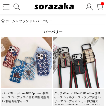
0
ホーム
> ブランド >
バーバリー
バーバリー
バーバリー iphone18/18promax携帯
グッチ iPhone17Pro/17ProMax 携帯
ケース コーデュロイ 全面保護 薄型 軽
ケース ショルダー ストラップ付き レ
い 熊柄 耐衝撃ケース
ザー アコーディオン カード収納 大容
量 スタンド機能 iPhone16Pro/15/14