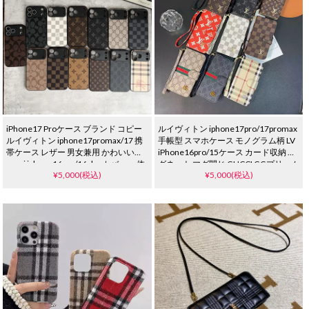
iPhone17 Proケース ブランド コピー
ルイヴィトン iphone17pro/17promax
ルイヴィトン iphone17promax/17 携
手帳型 スマホケース モノグラム柄 LV
帯ケース レザー 男女兼用 かわいい
iPhone16pro/15ケース カード収納 マ
gucci iphone16pro/16plusカバー 一体
グネット マグ閉じ GUCCI GGプリーム
¥5,000(税込)
¥5,000(税込)
型 レンズ保護 耐衝撃 TPUケース コー
iphone14/13ケース 手帳型 ブランド
チ アイフォーン15/14/13 プロ スマホ
galaxy s25/s24ケース ビジネス風 大人
ケース 低価格 通販
おしゃれ