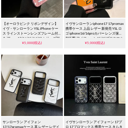
【オーロラピンク リボンデザイン】
イヴサンローランiphone17 17promax
イヴ・サンローラン YSL iPhone ケー
携帯ケース 上品 レザー 新発売 YSL ロ
ス ラインストーンレンズフレーム付
ゴ iphone16/16proカバー レンズ保護
き iPhone17/16/15/14/13 シリーズ対
耐衝撃 アイフォーン15/15プロスマホ
¥5,000(税込)
¥5,000(税込)
応 Pro/Pro Max 含む 耐衝撃 高級感 レ
ケース ブランド レデイース 可愛い
ディース
サンローラン アイフォン
イヴサンローラン アイフォーン 17プ
17/17promaxケース 革 レザー レデイ
ロ 17プロマックス 携帯ケース きらき