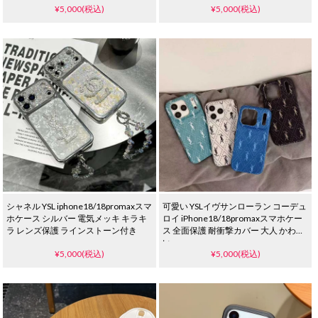
¥5,000(税込)
¥5,000(税込)
シャネル YSL iphone18/18promaxスマ
可愛い YSLイヴサンローラン コーデュ
ホケース シルバー 電気メッキ キラキ
ロイ iPhone18/18promaxスマホケー
ラ レンズ保護 ラインストーン付き
ス 全面保護 耐衝撃カバー 大人 かわい
い
¥5,000(税込)
¥5,000(税込)