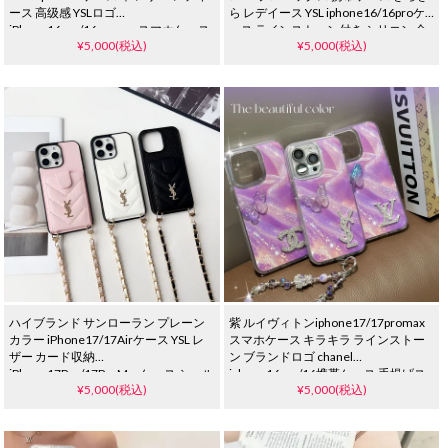
ース 高级感 YSLロゴ
ら レデイース YSL iphone16/16proケ
iPhone16pro/16promaxスマホケース
ース ラインストーン付き シリコン 全
¥5,000(税込)
¥5,000(税込)
ソフト 耐衝撃 ブランド iphone15/14
面保護ケース 新登場 iphone15/14/13
proケース おしゃれ ブラック ホワイト
proケース ブランド 大人 おしゃれ
ハイブランド サンローラン プレーン
紫 ルイヴィトンiphone17/17promax
カラー iPhone17/17Airケース YSL レ
スマホケース キラキラ ラインストー
ザー カード収納
ン ブランドロゴ chanel
iPhone17Pro/17ProMaxケース ショル
iphone16pro/16携帯ケース 手提げス
¥5,000(税込)
¥5,000(税込)
ダーストラップ付き iPhone
トラップ 落下防止 蝶柄 ゼリー アクリ
16Pro/15ProMaxケース
ル YSL アイフォーン15pro/14ケース
少女 レデイース 可愛い ハイブランド