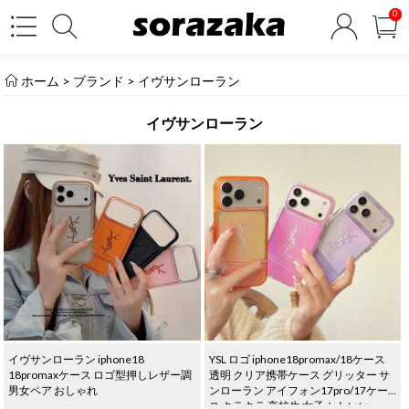
0
ホーム
> ブランド >
イヴサンローラン
イヴサンローラン
イヴサンローラン iphone18
YSL ロゴ iphone18promax/18ケース
18promaxケース ロゴ型押しレザー調
透明 クリア携帯ケース グリッター サ
男女ペア おしゃれ
ンローラン アイフォン17pro/17ケー
ス キラキラ 高校生 女子 かわいい