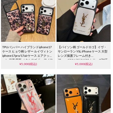
TPUバンパー ハイブランドiphone17
【パイソン柄 ゴールドロゴ】イヴ・
ケース ヒョウ柄 レザー ルイヴィトン
サンローラン YSL iPhone ケース 大型
iphone17pro/17airケース エアクッシ
レンズ保護フレーム付き
ョン 保護 背面 メタルロゴ dior アイフ
iPhone17/16/15/14/13 シリーズ対応
¥5,000(税込)
¥5,000(税込)
ォン 16/16plusソフトケース 豹柄 可愛
Pro/Pro Max 含む 耐衝撃 高級感 ユニ
い YSL iphone15/14/13 proスマホカバ
セックス
ー 女性 人気 おすすめ