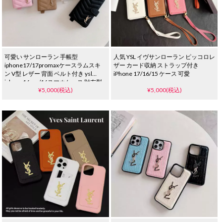
可愛い サンローラン 手帳型
人気 YSL イヴサンローラン ピッコロレ
iphone17/17promaxケースラムスキ
ザー カード収納 ストラップ付き
ン V型 レザー 背面 ベルト付き ysl
iPhone 17/16/15 ケース 可愛
iphone16pro/16スマホケース 財布型
¥5,000(税込)
¥5,000(税込)
ケース