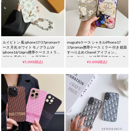
ルイビトン 風 iphone17/17promaxケ
magsafeケース シャネルiPhone17
ース 月光 ホワイト モノグラム LV
17promax携帯ケース ミラー 付き 鏡面
iphone16/16pro携帯ケース ストラッ
すべり止め Chanel アイフォン
プ付き 手提げケース 落下防止
16Pro/16ケース 綺麗 花柄 ココマーク
¥5,000(税込)
¥5,000(税込)
iphone15/14/13 proケース ブランド
電気メッキ ハイ ブランド
レデイース 可愛い
iPhone15/14proケース 女子 人気