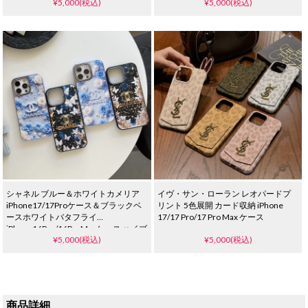
¥5,000(税込)
¥5,000(税込)
レザー 耐衝撃 ナイキ 風 アイフォン
気
16Pro/15Plus適応ケース ファッショ
ン 人気 iphone14ケースブランド
シャネル ブルー＆ホワイトカメリア
イヴ・サン・ローラン レオパードプ
iPhone17/17Proケース＆ブラックベ
リント 5色展開 カード収納 iPhone
ースホワイトバタフライ
17/17 Pro/17 Pro Max ケース
iPhone16Pro/16ProMaxケース ハイブ
¥5,000(税込)
¥5,000(税込)
ランド
商品詳細