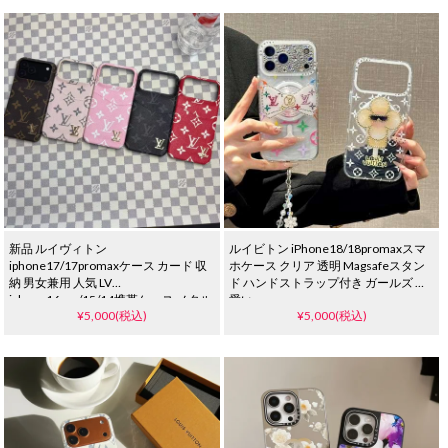
s25/s25ultraケースメンズ レデイース
オシャレ
新品 ルイヴィトン
ルイビトン iPhone18/18promaxスマ
iphone17/17promaxケース カード 収
ホケース クリア 透明 Magsafeスタン
納 男女兼用 人気 LV
ド ハンドストラップ付き ガールズ 可
iphone16pro/15/14携帯ケース メタル
愛い
¥5,000(税込)
¥5,000(税込)
ロゴ モノグラム 高级 レザー 軽い 耐衝
撃 ヴィトン風 galaxy s25/s24/s23 plus
スマホケース 大人 おしゃれ