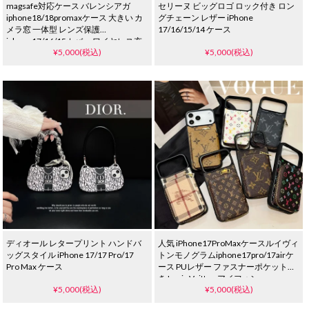
magsafe対応ケース バレンシアガ
セリーヌ ビッグロゴ ロック付き ロン
iphone18/18promaxケース 大きい カ
グチェーン レザー iPhone
メラ窓 一体型 レンズ保護
17/16/15/14 ケース
iphone17/16/15カバー ワイヤレス充
¥5,000(税込)
¥5,000(税込)
電対応
ディオール レタープリント ハンドバ
人気 iPhone17ProMaxケースルイヴィ
ッグスタイル iPhone 17/17 Pro/17
トンモノグラムiphone17pro/17airケ
Pro Max ケース
ース PUレザー ファスナーポケット付
き Louis Vuitton アイフォン
¥5,000(税込)
¥5,000(税込)
16Pro/15Plusスマホケース 背面 手帳
型 カード収納 高级 バーバリー Galaxy