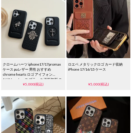
クロームハーツ iphone17/17promax
ロエベ メタリックロゴ カード収納
ケース puレザー 男性 おすすめ
iPhone 17/16/15 ケース
chrome hearts ロゴ アイフォン
16/16proケース ブラック 送料無料 ス
¥5,000(税込)
¥5,000(税込)
トリート ブランド アイフォーン
15/14/13 プロケース 耐衝撃 おしゃれ