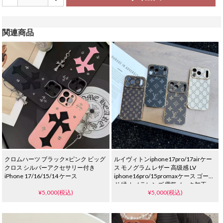
関連商品
クロムハーツ ブラック×ピンク ビッグ
ルイヴィトンiphone17pro/17airケー
クロス シルバーアクセサリー付き
ス モノグラム レザー 高级感 LV
iPhone 17/16/15/14 ケース
iphone16pro/15promaxケース ゴール
ド 縁 カメラレンズ 電気メッキ加工
¥5,000(税込)
¥5,000(税込)
gucci galaxy s25/s24plusケース 大人
シンプル おしゃれ