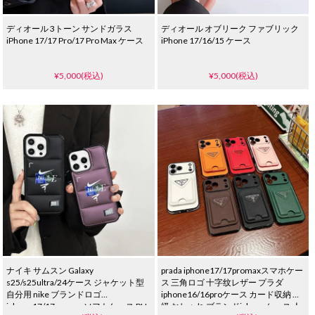
ディオール 3トーン サンドガラス
ディオール オブリーク ファブリック
iPhone 17/17 Pro/17 Pro Max ケース
iPhone 17/16/15 ケース
¥5,000(税込)
¥5,000(税込)
ナイキ サムスン Galaxy
prada iphone17/17promaxスマホケー
s25/s25ultra/24ケース ジャケット型
ス 三角ロゴ 十字纹レザー プラダ
自分用 nike ブランドロゴ
iphone16/16proケース カード収納 高
iphone17/17promaxソフトケース PU
级 おしゃれ ブランドiphoneケース 人