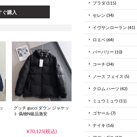
プラダ (115)
すぐ購入
セレン (34)
イヴサンローラン (41)
ロエベ (64)
バーバリー (10)
コーチ (34)
ノース フェイス (5)
クロム ハーツ (42)
ミュウミュウ (11)
ケッ
グッチ gucci ダウン ジャケッ
ゴヤール (7)
ト 偽物N級品激安
ナイキ (16)
¥70,125(税込)