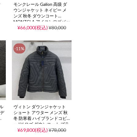
ケ
モンクレール Galion 高级 ダ
ウンジャケット ネイビー メ
ンズ 秋冬 ダウンコート
MONTCLA アイコンロゴパッ
¥66,000(税込)
¥80,000
チ ショート丈
-11%
ル
ヴィトン ダウンジャケット
ーデ
ショート アウター メンズ 秋
み
冬 防寒着 ハイブランドコピ
ー LV ロゴ ダウンコート ブラ
¥69,800(税込)
¥78,000
ック 軽量 暖かい フード付き