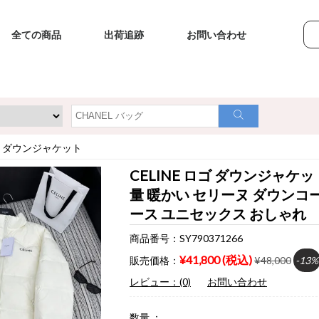
全ての商品
出荷追跡
お問い合わせ
>
ダウンジャケット
CELINE ロゴ ダウンジャケッ
量 暖かい セリーヌ ダウンコ
ース ユニセックス おしゃれ
商品番号：SY790371266
¥41,800 (税込)
販売価格：
¥48,000
-13%
レビュー：(0)
お問い合わせ
数量 ：