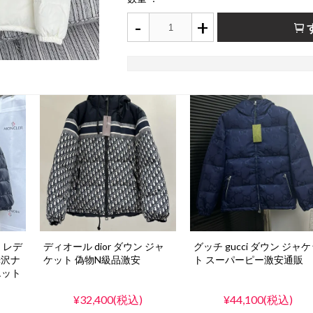
-
+
s レデ
ディオール dior ダウン ジャ
グッチ gucci ダウン ジャ
光沢ナ
ケット 偽物N級品激安
ト スーパーピー激安通販
エット
¥32,400(税込)
¥44,100(税込)