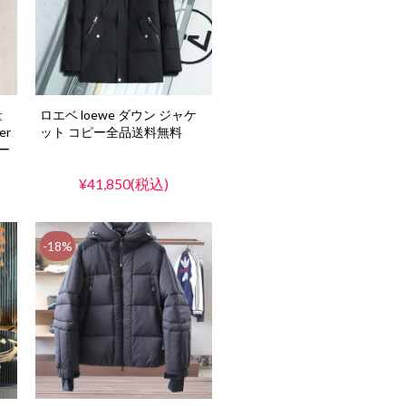
量
ロエベ loewe ダウン ジャケ
er
ット コピー全品送料無料
ー
¥41,850(税込)
-18%