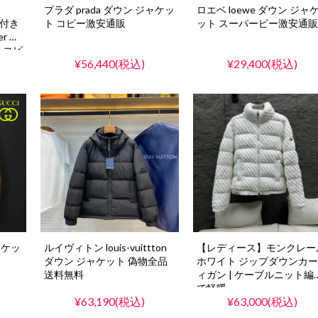
プラダ prada ダウン ジャケッ
ロエベ loewe ダウン ジャ
ード付き
ト コピー激安通販
ット スーパーピー激安通販
r 防
ーコピ
¥56,440(税込)
¥29,400(税込)
ャケッ
ルイヴィトン louis-vuittton
【レディース】モンクレー
ダウン ジャケット 偽物全品
ホワイト ジップダウンカ
送料無料
ィガン | ケーブルニット編
で軽暖
¥63,190(税込)
¥63,000(税込)