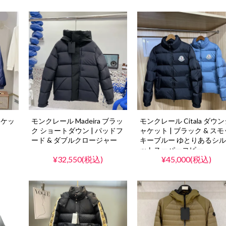
ャケッ
モンクレール Madeira ブラッ
モンクレール Citala ダウ
ク ショートダウン | パッドフ
ャケット | ブラック & スモ
ード & ダブルクロージャー
キーブルー ゆとりあるシ
ットスーパーコピー
¥32,550(税込)
¥45,000(税込)