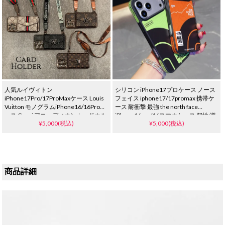
人気ルイヴィトン
シリコン iPhone17プロケース ノース
iPhone17Pro/17ProMaxケース Louis
フェイス iphone17/17promax 携帯ケ
Vuitton モノグラムiPhone16/16Proケ
ース 耐衝撃 最強 the north face
ース Gucci アコーディオンカードホル
iPhone16pro/16スマホケース 個性 潮
¥5,000(税込)
¥5,000(税込)
ダー iPhone15/15ProMaxケース グッ
流 メンズ アウトドアブランド
チショルダー メタリック iPhone17ケ
iPhone15/14 proケース おしゃれ 欧米
ース
商品詳細