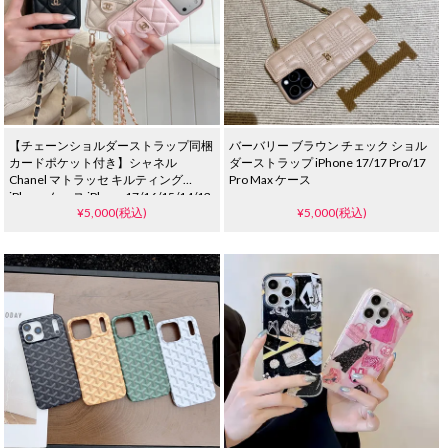
【チェーンショルダーストラップ同梱
バーバリー ブラウン チェック ショル
カードポケット付き】シャネル
ダーストラップ iPhone 17/17 Pro/17
Chanel マトラッセ キルティング
Pro Max ケース
iPhone ケース iPhone17/16/15/14/13
¥5,000(税込)
¥5,000(税込)
シリーズ対応 Pro/Pro Max 含む 耐衝撃
高級感 レディース 3 色展開