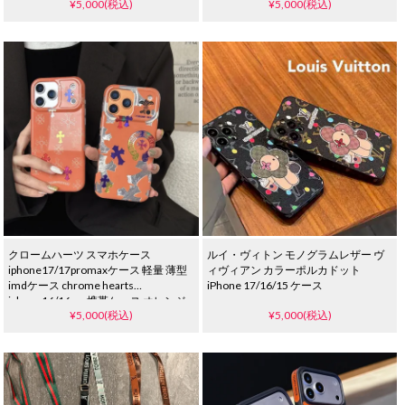
¥5,000(税込)
¥5,000(税込)
Galaxy S25/24/23ケース
クロームハーツ スマホケース
ルイ・ヴィトン モノグラムレザー ヴ
iphone17/17promaxケース 軽量 薄型
ィヴィアン カラーポルカドット
imdケース chrome hearts
iPhone 17/16/15 ケース
iphone16/16pro携帯ケース オレンジ
¥5,000(税込)
¥5,000(税込)
男女兼用 潮流 ブランド
iphone15/14pro 耐衝撃カバー おしゃ
れ