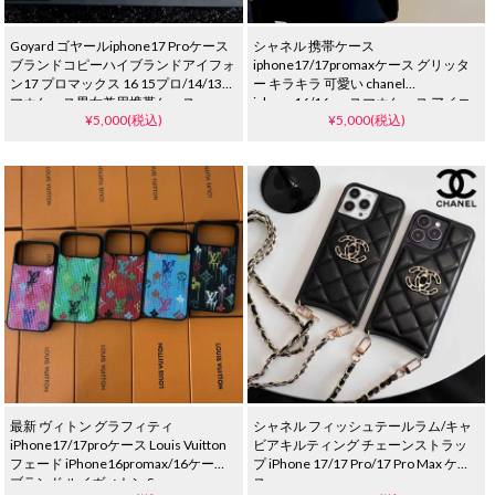
Goyard ゴヤールiphone17 Proケース
シャネル 携帯ケース
ブランドコピーハイブランドアイフォ
iphone17/17promaxケース グリッタ
ン17 プロマックス 16 15プロ/14/13ス
ー キラキラ 可愛い chanel
マホケース男女兼用携帯ケース
iphone16/16proスマホケース アイコ
¥5,000(税込)
¥5,000(税込)
ン プリント 高級感 ブランド
iphone15/14/13 proケース 女子 人気
Ins風
最新 ヴィトン グラフィティ
シャネル フィッシュテールラム/キャ
iPhone17/17proケース Louis Vuitton
ビアキルティング チェーンストラッ
フェード iPhone16promax/16ケース
プ iPhone 17/17 Pro/17 Pro Max ケー
ブランド ルイヴィトン Samsung
ス