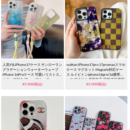
人気YSLiPhone17ケース サンローラン
vuitton iPhone17pro 17promaxスマホ
グラデーションウォーターウェーブ
ケース マグネット Magsafe対応ケー
iPhone 16Proケース 可愛いリストス
ス ルイビトンiphone16pro/16携帯ケ
トラップ付き iPhone15ケース
ース アクリル 鏡面加工 花柄 市松模様
¥5,000(税込)
¥5,000(税込)
可愛い 人気 ブランドiphone15pro/14
ケース ワイヤレス充電対応