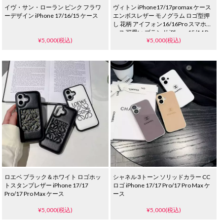
イヴ・サン・ローラン ピンク フラワ
ヴィトン iPhone17/17promax ケース
ーデザイン iPhone 17/16/15 ケース
エンボスレザー モノグラム ロゴ型押
し 花柄 アイフォン16/16Pro スマホケ
ース 可愛い ブランド iPhone15/14 Pro
¥5,000(税込)
¥5,000(税込)
ケース メンズ レディース
ロエベ ブラック＆ホワイト ロゴホッ
シャネル 3トーン ソリッドカラー CC
トスタンプレザー iPhone 17/17
ロゴ iPhone 17/17 Pro/17 Pro Max ケ
Pro/17 Pro Max ケース
ース
¥5,000(税込)
¥5,000(税込)