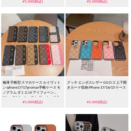
¥5,000(税込)
¥5,000(税込)
ー ブランド風 iPhone15/14 proケース
モノグラム ダミエ
極薄 手帳型 スマホケース ルイヴィト
グッチ エンボスレザー GGロゴ 上下開
ン iphone17/17promax手帳ケース モ
きカード収納 iPhone 17/16/15 ケース
ノグラム ダミエ LV アイフォーン
16pro/16plusケース レザー カード入
¥5,000(税込)
¥5,000(税込)
れ 大人気 ブランド GUCCI
iphone15pro/14/13手帳型カバー リベ
ット 飾り ビジネス風