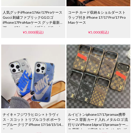
人気グッチiPhone17Air/17Proケース
コーチ カード収納＆ショルダースト
Gucci 刺繍ファブリックGGロゴ
ラップ付き iPhone 17/17 Pro/17 Pro
iPhone17ProMaxケース グッチ最新
Max ケース
iPhone17ケース ハイブランドGucci
¥5,000(税込)
¥5,000(税込)
Galaxy S25/S24/S23スマホケース
ナイキ × フジワラヒロシ × トラヴィ
ルイビトンiphone17/17promax携帯
ス・スコット トリプルコラボ ポーラ
ケース 背面 カード 入れ メタルロゴ 流
ーブルー クリア iPhone 17/16/15/14
行り LV iPhone16pro/15promaxケー
ケース
ス 背面 カード収納 キルティングレザ