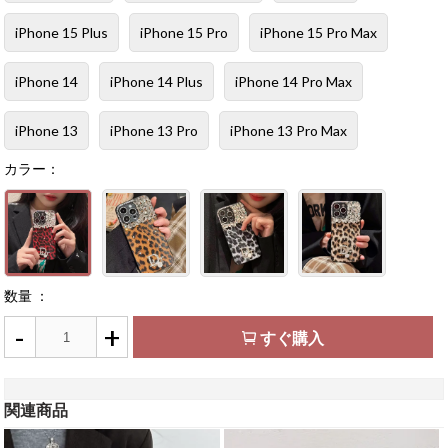
iPhone 15 Plus
iPhone 15 Pro
iPhone 15 Pro Max
iPhone 14
iPhone 14 Plus
iPhone 14 Pro Max
iPhone 13
iPhone 13 Pro
iPhone 13 Pro Max
カラー：
数量 ：
-
+
すぐ購入
関連商品