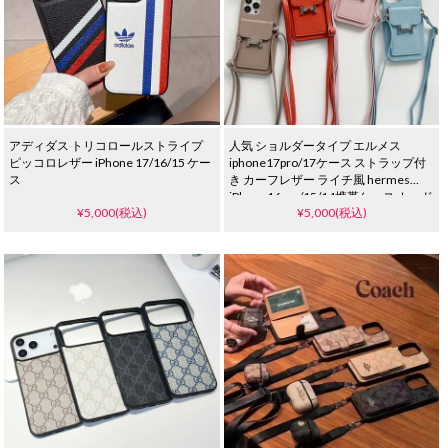
アディダス トリコロールストライプ
人気 ショルダータイプ エルメス
ピッコロレザー iPhone 17/16/15 ケー
iphone17pro/17ケース ストラップ付
ス
き カーフレザー ライチ風 hermes
iPhone16pro/15/14携帯ケース カード
¥5,000(税込)
¥5,000(税込)
収納 スタンド 肩掛け 斜めがけ ハイブ
ランド Galaxy s25/s25ultraケース 大
人 レデイース