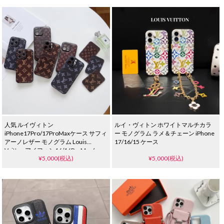
人気 ルイヴィトン
ルイ・ヴィトン ホワイトマルチカラ
iPhone17Pro/17ProMaxケース サフィ
ー モノグラム ラメ＆チェーン iPhone
アーノレザー モノグラム Louis
17/16/15 ケース
Vuitton アイフォン16/16ProMaxケー
¥5,000(税込)
¥5,000(税込)
ス カード収納 一体型 レンズ保護 ブラ
ンドiphone15pro/14ケース メンズ