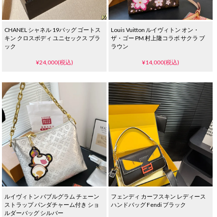
CHANEL シャネル 19バッグ ゴートス
Louis Vuitton ルイヴィトン オン・
キン クロスボディ ユニセックス ブラ
ザ・ゴー PM 村上隆コラボ サクラ ブ
ック
ラウン
¥24,000(税込)
¥14,000(税込)
ルイヴィトン バブルグラム チェーン
フェンディ カーフスキン レディース
ストラップ パンダチャーム付き ショ
ハンドバッグ Fendi ブラック
ルダーバッグ シルバー