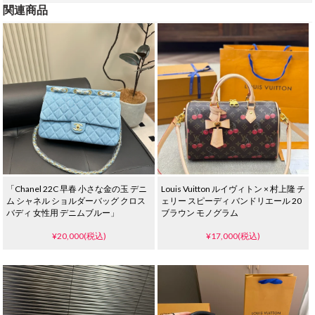
関連商品
「Chanel 22C 早春 小さな金の玉 デニ
Louis Vuitton ルイヴィトン × 村上隆 チ
ム シャネル ショルダーバッグ クロス
ェリー スピーディ バンドリエール 20
バディ 女性用 デニムブルー」
ブラウン モノグラム
¥20,000(税込)
¥17,000(税込)