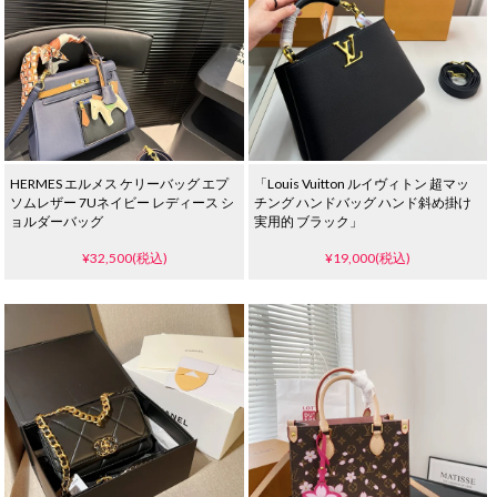
HERMES エルメス ケリーバッグ エプ
「Louis Vuitton ルイヴィトン 超マッ
ソムレザー 7Uネイビー レディース シ
チング ハンドバッグ ハンド斜め掛け
ョルダーバッグ
実用的 ブラック」
¥32,500(税込)
¥19,000(税込)