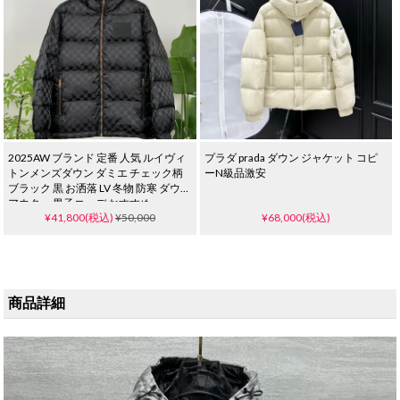
2025AW ブランド 定番 人気 ルイヴィ
プラダ prada ダウン ジャケット コピ
トンメンズダウン ダミエ チェック柄
ーN級品激安
ブラック 黒 お洒落 LV 冬物 防寒 ダウン
アウター 男子コーデ おすすめ
¥41,800(税込)
¥50,000
¥68,000(税込)
商品詳細