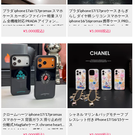
プラダ iphone17air/17promax スマホ
プラダiphone17/17proケース きらぎ
ケース カーボンファイバー 軽量 スリ
らし ダイヤ柄 シリコン スマホケース
ム 全機種対応 PRADA アイフォン
iphone16/16promax 携帯ケース PRDA
16/15/14 PRO 携帯ケース メンズ 流行
レデイース おしゃれ 三角プレート 高
¥5,000(税込)
¥5,000(税込)
り ブランド Galaxy s25/s25plus 耐衝撃
级 iphone15pro/14ケース ブランド 女
ケース 大人 かわいい
子 キラキラ かわいい
クロームハーツ iphone17/17promax
シャネル マリン＆バッグモチーフ ブ
スマホケース 背面ガラス 滑り止め付
レスレット付き iPhone17/16/15ケー
分離式 MagSafeケース chrome hearts
ス
アイホン16/16pro 携帯ケース 潮流 個
¥5,000(税込)
¥5,000(税込)
性 ブランド iphone15/14/13 proケー