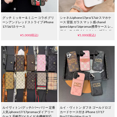
グッチ ミッキー＆ミニー コラボ グリ
シャネルiphone17pro/17airスマホケ
ーンアンドレッドストライプ iPhone
ース 背面 ガラス マット感 chanel
17/16/15 ケース
ipone16pro/16promax携帯ケース レ
デイース ホワイト かわいい ブランド
¥5,000(税込)
¥5,000(税込)
iphone15/14 proケース 強化ガラス 薄
型 軽量
ルイヴィトン/グッチ/バーバリー 定番
ルイ・ヴィトン ダフネ ゴールドロゴ
人気 iphone17/17promaxダイアリー
カードケース付き iPhone 17/17
ケース 手帳型 LV タイガ 全機種対応ス
Pro/17 Pro Max ケース