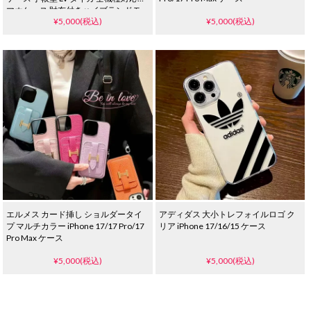
マホケース 財布付きハイブランドモ
¥5,000(税込)
¥5,000(税込)
ノグラム柄 かわいい
エルメス カード挿し ショルダータイ
アディダス 大小トレフォイルロゴ ク
プ マルチカラー iPhone 17/17 Pro/17
リア iPhone 17/16/15 ケース
Pro Max ケース
¥5,000(税込)
¥5,000(税込)