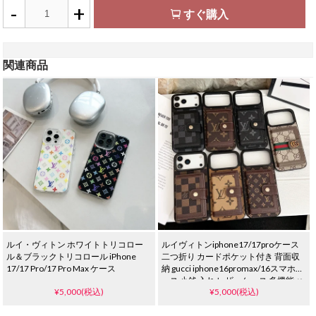
-
+
すぐ購入
関連商品
ルイ・ヴィトン ホワイトトリコロー
ルイヴィトンiphone17/17proケース
ル＆ブラックトリコロール iPhone
二つ折り カードポケット付き 背面収
17/17 Pro/17 Pro Max ケース
納 gucci iphone16promax/16スマホケ
ース 小銭 入れ レザーケース 多機能 ハ
¥5,000(税込)
¥5,000(税込)
イ ブランド アイフォーン 15/14/13 携
帯ケース おしゃれ