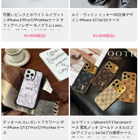
可愛い ピンクとホワイト ルイヴィト
ルイ・ヴィトン ミッキー3D立体デザ
ン iPhone17Pro/17ProMaxケース サ
イン iPhone 17/16/15 ケース
フィアーノレザー モノグラム Louis
Vuitton アイフォン16/16ProMaxケー
¥5,000(税込)
¥5,000(税込)
ス カード収納 一体型 レンズ保護 ブラ
ンドiphone15pro/14ケース メンズ レ
ディース
ディオール エレガントフラワー レザ
ルイヴィトンiphone17/17promaxケ
ー iPhone 17/17 Pro/17 Pro Max ケー
ース 電気メッキ ゴールド メタルロゴ
ス
LV アイフォン16/16プロ携帯ケース 高
级 サフィアーノレザー ブランド グッ