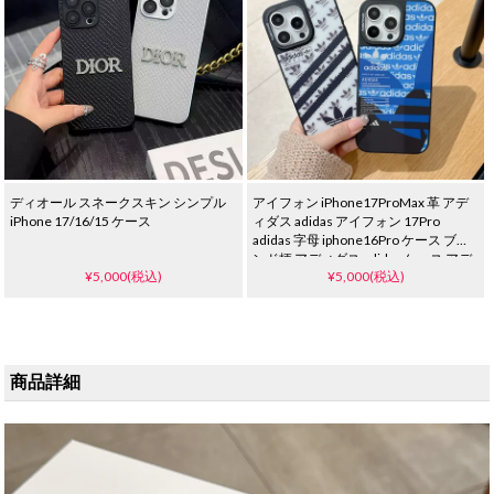
ディオール スネークスキン シンプル
アイフォン iPhone17ProMax 革 アデ
iPhone 17/16/15 ケース
ィダス adidas アイフォン 17Pro
adidas 字母 iphone16Pro ケース ブラ
ンド柄 アディダス adidas ケース アデ
¥5,000(税込)
¥5,000(税込)
ィダス adidas アイホン
iPhone15promax携帯ケース ブランド
ロゴ クローバー 人気 可愛い オシャレ
日韓風
商品詳細