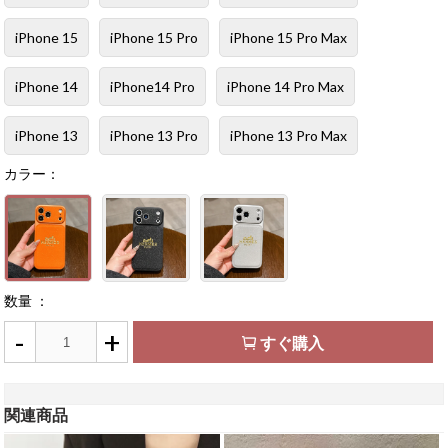
iPhone 15
iPhone 15 Pro
iPhone 15 Pro Max
iPhone 14
iPhone14 Pro
iPhone 14 Pro Max
iPhone 13
iPhone 13 Pro
iPhone 13 Pro Max
カラー：
数量 ：
-
+
すぐ購入
関連商品