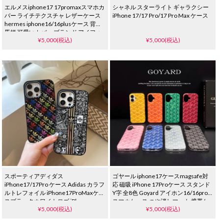
エルメスiphone17 17promaxスマホカ
シャネル スターライト ギャラクシー
バー ライチテクスチャ レザーケース
iPhone 17/17 Pro/17 Pro Max ケース
hermes iphone16/16plusケース 背面
馬柄 可愛いカバー ブランド アイフォ
¥5,000(税込)
¥5,000(税込)
ーン15/14/13 プロ ケース カップル オ
レンジ ホワイト
スポーティアディダス
ゴヤール iphone17ケースmagsafe対
iPhone17/17Pro ケース Adidas カラフ
応 磁吸 iPhone 17Proケース スタンド
ルトレフォイル iPhone17ProMaxケー
Y字 全8色 Goyard アイホン16/16pro
スブラックホワイトロゴ iPhone
スマホケース つや消しマット 携帯ケ
¥5,000(税込)
¥5,000(税込)
16Pro/15ProMax ケース
ース ins風 潮牌 iphone15/14/13 proケ
ース 人気 おしゃれ