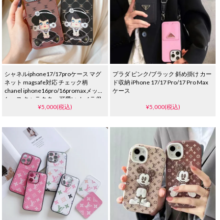
シャネルiphone17/17proケース マグ
プラダ ピンク/ブラック 斜め掛け カー
ネット magsafe対応 チェック柄
ド収納 iPhone 17/17 Pro/17 Pro Max
chanel iphone16pro/16promaxメッキ
ケース
ケース キャラクター 可愛い カメラ保
¥5,000(税込)
¥5,000(税込)
護 ハイ ブランド アイフォーン15/14
proカバー高校生 女子 おしゃれ