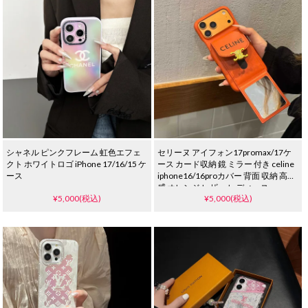
シャネル ピンクフレーム 虹色エフェ
セリーヌ アイフォン17promax/17ケ
クト ホワイトロゴ iPhone 17/16/15 ケ
ース カード収納 鏡 ミラー 付き celine
ース
iphone16/16proカバー 背面 収納 高級
感 オレンジ レザー レディース
¥5,000(税込)
¥5,000(税込)
iphone15/14/13 pro maxケース ブラ
ンド 人気