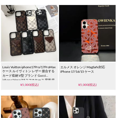
Louis Vuitton iphone17Pro/17ProMax
エルメス オレンジ MagSafe対応
ケース ルイヴィトン レザー 接合する
iPhone 17/16/15 ケース
カード収納 V型 ブランド Gucci
iphone16pro/15スマホケース 背面 収
納 全面保護 ルイヴィトン galaxy
¥5,000(税込)
¥5,000(税込)
s25/s25plusケース モノグラム ダミエ
おしゃれ