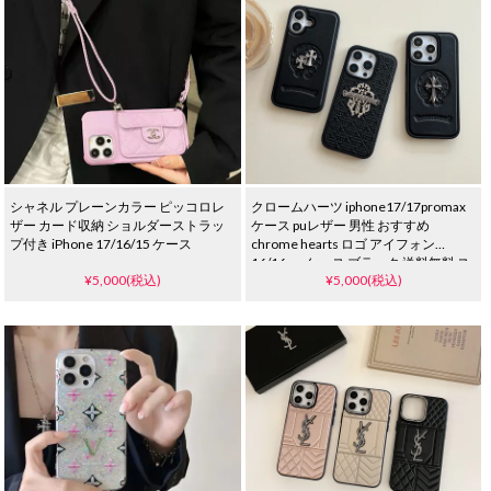
シャネル プレーンカラー ピッコロレ
クロームハーツ iphone17/17promax
ザー カード収納 ショルダーストラッ
ケース puレザー 男性 おすすめ
プ付き iPhone 17/16/15 ケース
chrome hearts ロゴ アイフォン
16/16proケース ブラック 送料無料 ス
¥5,000(税込)
¥5,000(税込)
トリート ブランド アイフォーン
15/14/13 プロケース 耐衝撃 おしゃれ