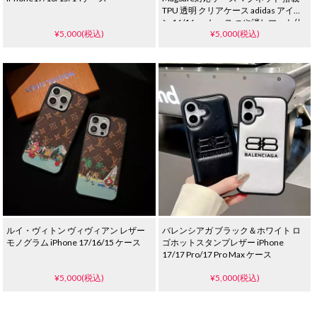
TPU 透明 クリアケース adidas アイホ
ン 16/16proケース つや消しマット仕
¥5,000(税込)
¥5,000(税込)
上げ スポーツ風 iphone15/14ケース
メンズ レデイース ブランド
ルイ・ヴィトン ヴィヴィアン レザー
バレンシアガ ブラック＆ホワイト ロ
モノグラム iPhone 17/16/15 ケース
ゴホットスタンプレザー iPhone
17/17 Pro/17 Pro Max ケース
¥5,000(税込)
¥5,000(税込)