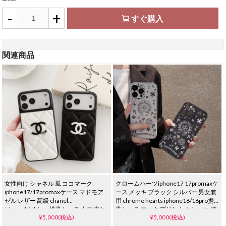
-
+
すぐ購入
関連商品
女性向け シャネル 風 ココマーク
クロームハーツiphone17 17promaxケ
iphone17/17promaxケース マドモア
ース メッキ ブラック シルバー 男女兼
ゼル レザー 高级 chanel
用 chrome hearts iphone16/16pro携
iphone16/16pro 携帯ケース 人気 売れ
帯ケース マーク プリント おしゃれ 潮
¥5,000(税込)
¥5,000(税込)
筋 ブランド アイフォン 15/14/13 プロ
流 ブランド iphone15/14/13ケース レ