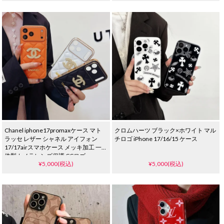
スマホ カバー ブラック ホワイト 流行
ンズ保護 一体型
り
Chanel iphone17promaxケース マト
クロムハーツ ブラック×ホワイト マル
ラッセ レザー シャネル アイフォン
チロゴ iPhone 17/16/15 ケース
17/17airスマホケース メッキ加工 一
体型カメラレンズ保護 CCロゴ
¥5,000(税込)
¥5,000(税込)
iphone15/14/13 proカバー レデイース
人気 可愛い