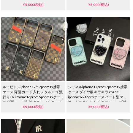
¥5,000(税込)
¥5,000(税込)
ルイビトンiphone17/17promax携帯
シャネルiphone17pro/17promax携帯
ケース 背面 カード 入れ メタルロゴ 流
ケース ダイヤ柄 キラキラ chanel
行り LV iPhone16pro/15promaxケー
iphone16/16proケース ハート型 マグ
ス 背面 カード収納 キルティングレザ
ネットスタンド リング ストラップ付
¥5,000(税込)
¥5,000(税込)
ー ブランド風 iPhone15/14 proケース
き 落下防止 iphone15/14/13ケース ハ
モノグラム ダミエ
イブランド レデイース 人気