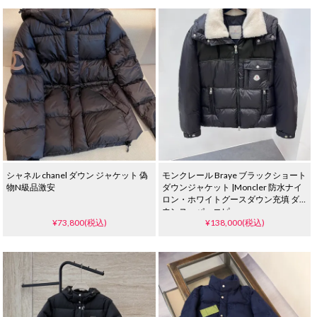
シャネル chanel ダウン ジャケット 偽
モンクレール Braye ブラックショート
物N級品激安
ダウンジャケット |Moncler 防水ナイ
ロン・ホワイトグースダウン充填 ダ
ウンスーパーコピー
¥73,800(税込)
¥138,000(税込)