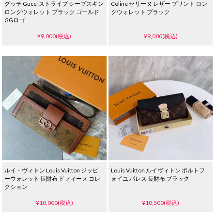
グッチ Gucci ストライプ シープスキン
Celine セリーヌ レザー プリント ロン
ロングウォレット ブラック ゴールド
グウォレット ブラック
GGロゴ
¥9,000(税込)
¥9,000(税込)
ルイ・ヴィトン Louis Vuitton ジッピ
Louis Vuitton ルイヴィトン ポルトフ
ーウォレット 長財布 ドフィーヌ コレ
ォイユ パレス 長財布 ブラック
クション
¥10,000(税込)
¥10,500(税込)