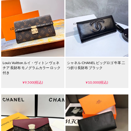
Louis Vuitton ルイ・ヴィトン ヴェネ
シャネル CHANEL ビッグロゴ 牛革 二
チア 長財布 モノグラムカラー ロック
つ折り長財布 ブラック
付き
¥9,500(税込)
¥10,000(税込)