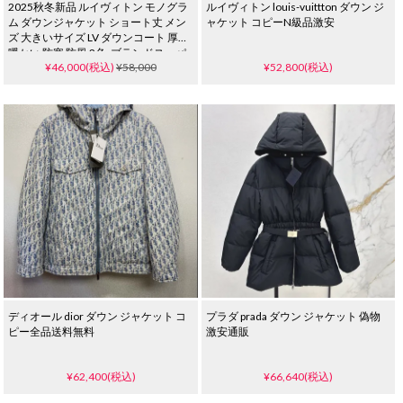
2025秋冬新品 ルイヴィトン モノグラ
ルイヴィトン louis-vuittton ダウン ジ
ム ダウンジャケット ショート丈 メン
ャケット コピーN級品激安
ズ 大きいサイズ LV ダウンコート 厚手
暖かい 防寒 防風 2色_ブランドスーパ
¥46,000(税込)
¥58,000
¥52,800(税込)
ーコピー
ディオール dior ダウン ジャケット コ
プラダ prada ダウン ジャケット 偽物
ピー全品送料無料
激安通販
¥62,400(税込)
¥66,640(税込)