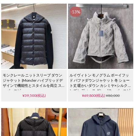
-13%
モンクレール ニットスリーブ ダウン
ルイヴィトン モノグラム ボーイフッ
ジャケット |Moncler ハイブリッドデ
ド パファダウンジャケット 冬 ショー
ザインで機能性とスタイルを両立 ス
ト丈 暖かいダウン カシミヤ×シルク メ
ーパーコピー
ンズ レディース グレー|スーパーコピ
¥39,500(税込)
¥69,800(税込)
¥80,000
ー