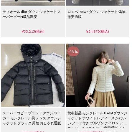
ディオール dior ダウン ジャケット ス
ロエベ loewe ダウン ジャケット 偽物
ーパーピーN級品激安
激安通販
¥33,215(税込)
¥54,870(税込)
-19%
スーパーコピー ブランド ダウンパー
秋冬新品 モンクレール Badyfダウンジ
カー モンクレール風 メンズ ダウンジ
ャケット ホワイト レディース かわい
ャケット ブラック 男性 おしゃれ通販
い フード付き ブルゾン ナイロン アイ
コンパッチ_MONCLER専門通販サイ