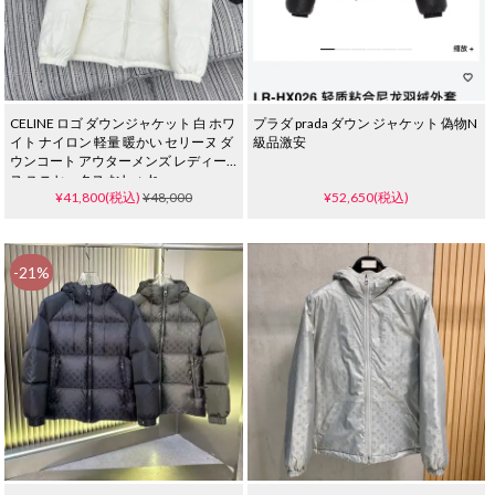
CELINE ロゴ ダウンジャケット 白 ホワ
プラダ prada ダウン ジャケット 偽物N
イト ナイロン 軽量 暖かい セリーヌ ダ
級品激安
ウンコート アウターメンズ レディー
ス ユニセックス おしゃれ
¥41,800(税込)
¥48,000
¥52,650(税込)
-21%