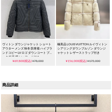
ヴィトン ダウンジャケット ショート
極美品 LOUIS VUITTON ルイヴィトン
アウター メンズ 秋冬 防寒着 ハイブラ
シアリングダウンブルゾン ダウンジ
ンドコピー LV ロゴ ダウンコート ブラ
ャケット レザーストラップ付き
ック 軽量 暖かい フード付き
¥69,800(税込)
¥78,000
¥156,000(税込)
¥175,000
商品詳細