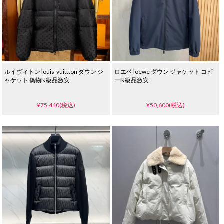
ルイヴィトン louis-vuittton ダウン ジ
ロエベ loewe ダウン ジャケット コピ
ャケット 偽物N級品激安
ーN級品激安
¥75,440(税込)
¥50,600(税込)