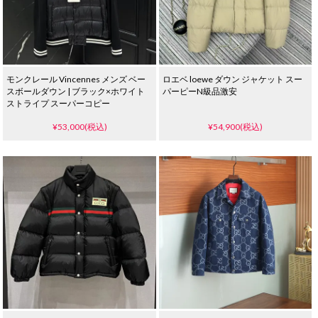
モンクレール Vincennes メンズ ベー
ロエベ loewe ダウン ジャケット スー
スボールダウン | ブラック×ホワイト
パーピーN級品激安
ストライプ スーパーコピー
¥53,000(税込)
¥54,900(税込)