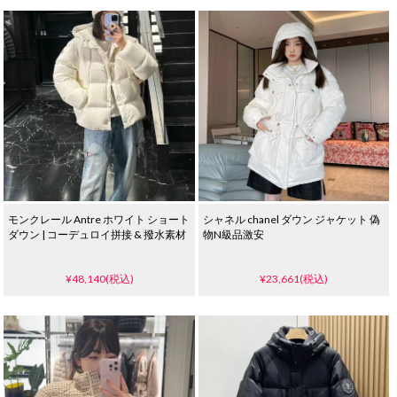
モンクレール Antre ホワイト ショート
シャネル chanel ダウン ジャケット 偽
ダウン | コーデュロイ拼接 & 撥水素材
物N級品激安
¥48,140(税込)
¥23,661(税込)