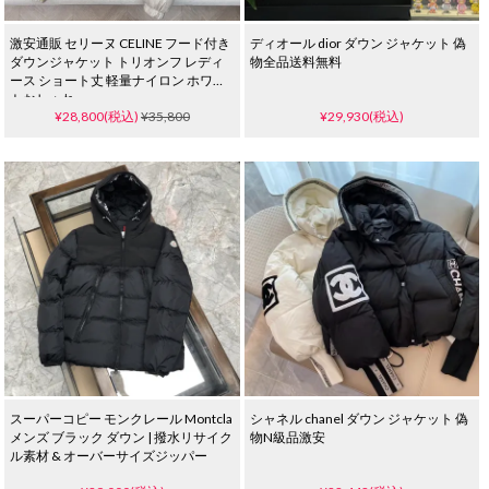
激安通販 セリーヌ CELINE フード付き
ディオール dior ダウン ジャケット 偽
ダウンジャケット トリオンフ レディ
物全品送料無料
ース ショート丈 軽量ナイロン ホワイ
トおしゃれ
¥28,800(税込)
¥35,800
¥29,930(税込)
スーパーコピー モンクレール Montcla
シャネル chanel ダウン ジャケット 偽
メンズ ブラック ダウン | 撥水リサイク
物N級品激安
ル素材 & オーバーサイズジッパー