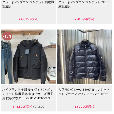
グッチ gucci ダウン ジャケット 偽物激
グッチ gucci ダウン ジャケット コピー
安通販
激安通販
¥45,360(税込)
¥50,895(税込)
-18%
ハイブランド 冬服 ルイヴィトン ダウ
人気 モンクレールMAYAダウンジャケ
ンコート 防風 防寒 大きいサイズ 男子
ット ブラックダウン スーパーコピー
用 秋冬アウター LOUIS VUITTON スー
パーコピー
¥48,800(税込)
¥59,800
¥31,500(税込)