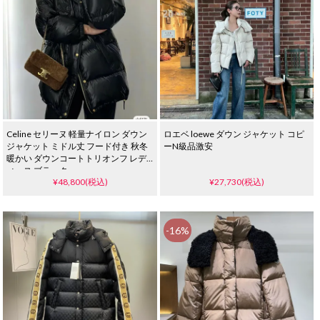
Celine セリーヌ 軽量ナイロン ダウン
ロエベ loewe ダウン ジャケット コピ
ジャケット ミドル丈 フード付き 秋冬
ーN級品激安
暖かい ダウンコートトリオンフ レデ
ィース ブラック
¥48,800(税込)
¥27,730(税込)
-16%