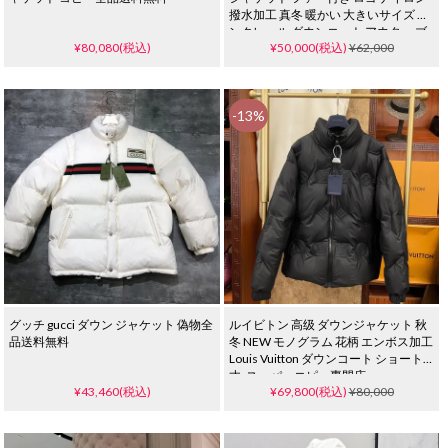
撥水加工 真冬 暖かい 大きいサイズ モ
ンクレール ダウンコート アウター ブ
¥80,080(税込)
¥50,000(税込)
¥62,000
ラック レディース
-13%
グッチ gucci ダウン ジャケット 偽物全
ルイビトン 高级 ダウンジャケット 秋
品送料無料
冬 NEW モノグラム 花柄 エンボス加工
Louis Vuitton ダウンコート ショート
丈_スーパーコピー専門店
¥43,460(税込)
¥69,800(税込)
¥80,000