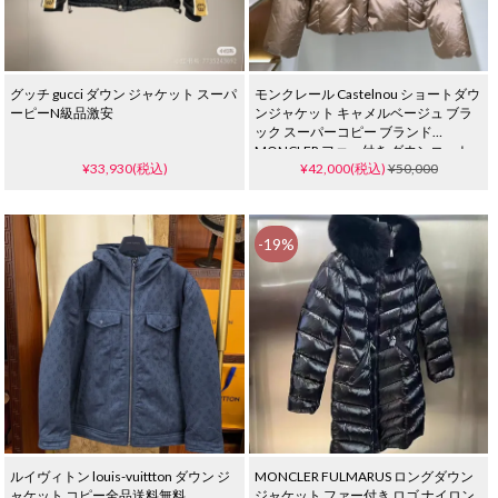
グッチ gucci ダウン ジャケット スーパ
モンクレール Castelnou ショートダウ
ーピーN級品激安
ンジャケット キャメルベージュ ブラ
ック スーパーコピー ブランド
MONCLER ファー付き ダウンコート
¥33,930(税込)
¥42,000(税込)
¥50,000
レディース ゼンオンライン 通販
-19%
ルイヴィトン louis-vuittton ダウン ジ
MONCLER FULMARUS ロングダウン
ャケット コピー全品送料無料
ジャケット ファー付き ロゴ ナイロン