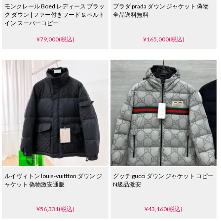
モンクレール Boed レディース ブラッ
プラダ prada ダウン ジャケット 偽物
ク ダウン | ファー付きフード & ベルト
全品送料無料
イン スーパーコピー
¥79,000(税込)
¥165,000(税込)
ルイヴィトン louis-vuittton ダウン ジ
グッチ gucci ダウン ジャケット コピー
ャケット 偽物激安通販
N級品激安
¥56,331(税込)
¥43,160(税込)