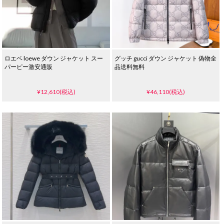
ロエベ loewe ダウン ジャケット スー
グッチ gucci ダウン ジャケット 偽物全
パーピー激安通販
品送料無料
¥12,610(税込)
¥46,110(税込)