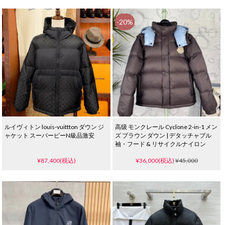
-20%
ルイヴィトン louis-vuittton ダウン ジ
高级 モンクレール Cyclone 2-in-1 メン
ャケット スーパーピーN級品激安
ズ ブラウン ダウン | デタッチャブル
袖・フード & リサイクルナイロン
¥87,400(税込)
¥36,000(税込)
¥45,000