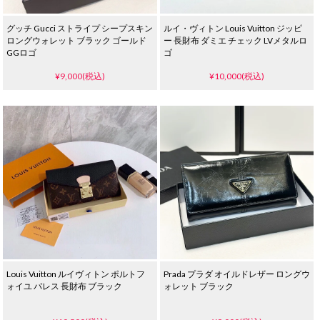
グッチ Gucci ストライプ シープスキン
ルイ・ヴィトン Louis Vuitton ジッピ
ロングウォレット ブラック ゴールド
ー 長財布 ダミエ チェック LVメタルロ
GGロゴ
ゴ
¥9,000(税込)
¥10,000(税込)
Louis Vuitton ルイヴィトン ポルトフ
Prada プラダ オイルドレザー ロングウ
ォイユ パレス 長財布 ブラック
ォレット ブラック