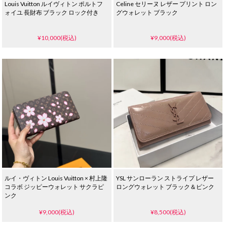
Louis Vuitton ルイヴィトン ポルトフ
Celine セリーヌ レザー プリント ロン
ォイユ 長財布 ブラック ロック付き
グウォレット ブラック
¥10,000(税込)
¥9,000(税込)
ルイ・ヴィトン Louis Vuitton × 村上隆
YSL サンローラン ストライプ レザー
コラボ ジッピーウォレット サクラピ
ロングウォレット ブラック＆ピンク
ンク
¥9,000(税込)
¥8,500(税込)