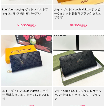
Louis Vuitton ルイヴィトン ポルトフ
ルイ・ヴィトン Louis Vuitton ジッピ
ォイユ パレス 長財布 パープル
ーウォレット 長財布 ブラック ダミエ
ブラザ
¥10,500(税込)
¥9,500(税込)
ルイ・ヴィトン Louis Vuitton ジッピ
グッチ Gucci GGモノグラム レザー ジ
ー 長財布 ダミエ チェック LVメタルロ
ッパー付き ロングウォレット ブラッ
ゴ
ク